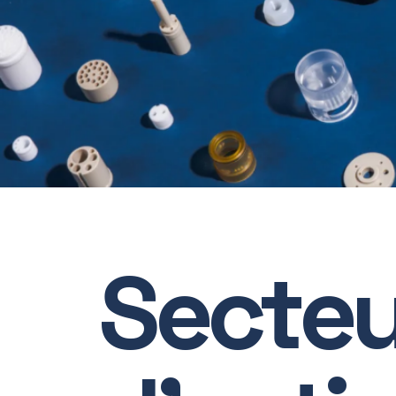
S
e
c
t
e