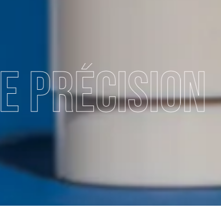
on
Appare